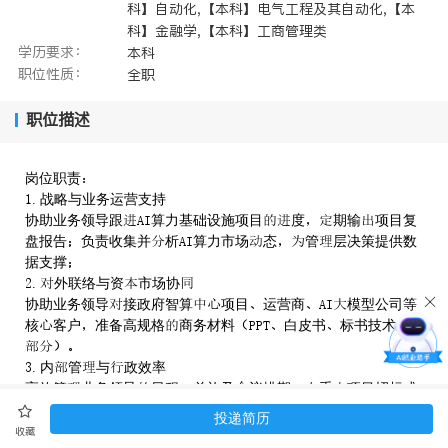
科】自动化,【本科】电气工程及其自动化,【本
科】金融学,【本科】工商管理类
学历要求：
本科
职位性质：
全职
职位描述
岗位职责
. 战略与业务运营支持
协助业务领导跟算力基础设施项目度期输项目复
盘报告负责收集并析算力市场态管层决策提供数
据支撑
. 外联络与资市场协
协助业务领导接政府智算项目运营商模型公司等
核客户准备高规格商务材料白皮书标书技术

. 内管与政效率
高效管业务领导日程差旅及议排期重项目招标或
财报季应高强度工节奏
投递简历
. 专项任务
收藏