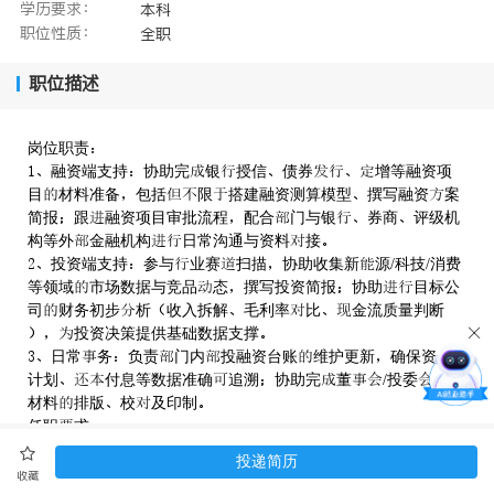
学历要求：
本科
职位性质：
全职
职位描述
岗位职责
融资端支持协助完银授信债券增等融资项
目材料准备包括限搭建融资测算模型撰写融资案
简报跟融资项目审批流程配合门与银券商评级机
构等外金融机构日常沟通与资料接
投资端支持参与业赛扫描协助收集新源/科技/消费
等领域市场数据与竞品态撰写投资简报协助目标公
司财务初步析收入拆解毛利率比金流质量判断
投资决策提供基础数据支撑
日常务负责门内投融资台账维护更新确保资金
计划付息等数据准确追溯协助完董/投委汇报
材料排版校及印制
任职求
历专业金融济计财务管等专业
投递简历
届毕业硕士历优先科优秀者欢迎
收藏