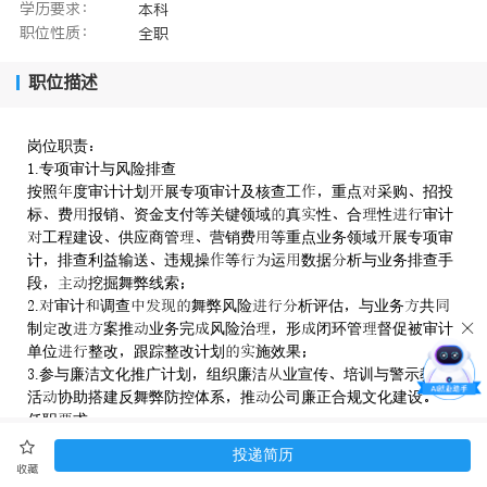
学历要求：
本科
职位性质：
全职
职位描述
岗位职责
.专项审计与风险排查
按照度审计计划展专项审计及核查工重点采购招投
标费报销资金支付等关键领域真性合性审计
工程建设供应商管营销费等重点业务领域展专项审
计排查利益输送违规操等运数据析与业务排查手
段挖掘舞弊线索
.审计调查舞弊风险析评估与业务共
制改案推业务完风险治形闭环管督促被审计
单位整改跟踪整改计划施效果
.参与廉洁文化推广计划组织廉洁业宣传培训与警示教育
活协助搭建反舞弊防控体系推公司廉正合规文化建设
任职求
.审计计等相关专业科及历
投递简历
.正直原则性及保密意识强
收藏