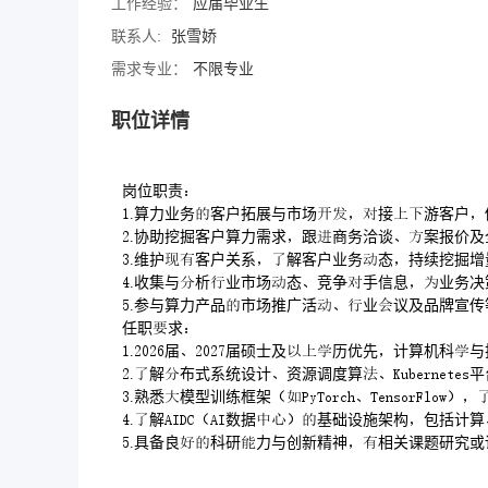
工作经验：
应届毕业生
联系人:
张雪娇
需求专业：
不限专业
职位详情
岗位职责
.算力业务客户拓展与市场接游客户
.协助挖掘客户算力需求跟商务洽谈案报价
.维护客户关系解客户业务态持续挖掘增
.收集与析业市场态竞争手信息业务
.参与算力产品市场推广活业议及品牌宣传
任职求
.届届硕士及历优先计算机
.解布式系统设计资源调度算
.熟悉模型训练框架
.解数据基础设施架构包括
.具备良科研力与创新精神相关课题研究