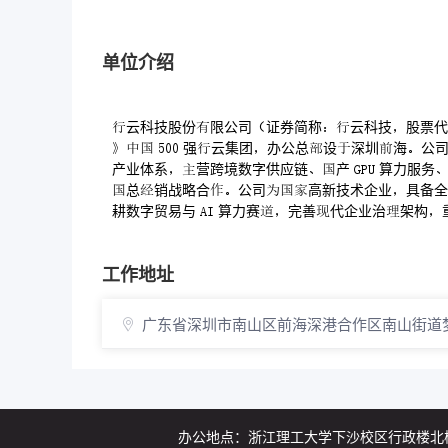
单位介绍
云科技股份限公司证券简称云科技股票代码 
  强云集团办公总设深圳海公司构建 “
产业体系营跨境数字供应链产  算力服务
总销战略合公司高新技术企业具备全
耕数字贸易与  算力赛完善代企业治架构
工作地址
广东省深圳市南山区前海深港合作区南⼭街道梦
办公地点：浙江理工大学下沙校区行政楼北楼536室 联