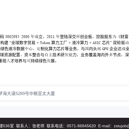
 立 登陆深交创业板控股股东财富
全球数字贸易 +  算力工厂 + 液冷算力 +  芯片” 双轮驱
绿色液冷数据制化算力芯片等业务与内头  企业达
球资源配置资整合与技术研力业务覆盖海内外节点深
重视才培养与持续绿色展
海⼤道5289号中粮亚太⼤厦
系人：张老师 联系电话：0571-86845620 E-mail：zstujob@zs