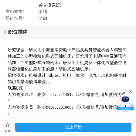
英文授课班）
学历要求：
本科
职位性质：
全职
职位描述
研究课题研海量消费电产品及具身智机器精密
件加工型模块化卧式五轴机床研电驱电控及通讯产
品加工型卧式五轴机床研机翼及体化型低空飞
器轻量化机身加工超型卧式五轴机床
招聘求机械设计与制造机电体化电气化相关科
知识背景硕博毕业
联系式
力资源陈女士微信号,请加微信沟通

力资源专员陈姐微信号,请加微信沟通

视频号华翌精机
://../.
官网址
投递简历
收藏
.
接收简历邮箱
邮箱投递请备注校+专业