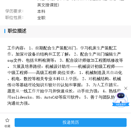
英文授课班）
学历要求：
本科
职位性质：
全职
职位描述
工内容 期配合产装配门习机床产装配工
加深设备结构工艺解 配合产门编辑产
文件包括料检测等 配合设计师做工程图纸修改等
 展及培养路径机械设计助——机械设计初级工程师——
级工程师——高级工程师 岗位求 机械制造及化
机电数控等相关专业科历 机械结构机械
传等基础论知识较认知掌握 工踏
愿意线工始习并快速长手力强 熟练应
等应软件 善与团队协
沟通力强
单位简介
投递简历
收藏