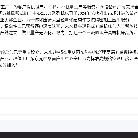
南工厂客户提供试产打批量产等服务设备厂完
轴摇篮式加工系列机床已功推市场并入量产
业头企业体化压铸型轻量化结构件提供精密加工应服务
稳性已获客户深度认未将卧式五轴机床与工智技
产线建立做量产无化致力打造流产高端机床品牌
新总已重庆设立未将重庆西科城兴建高端五轴数控机
产业位广东东莞华南应全厂高标准高规格空调厂房全
您加入