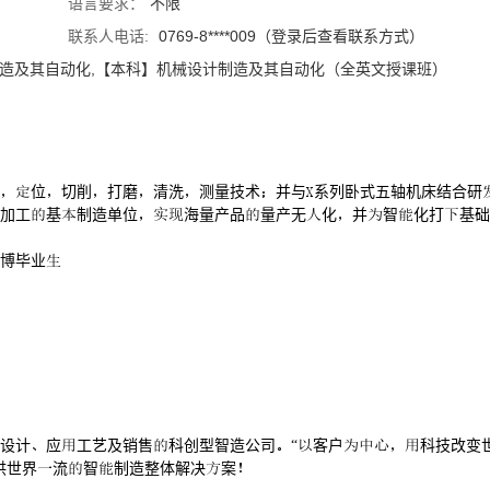
语言要求：
不限
联系人电话:
0769-8****009（登录后查看联系方式）
制造及其自动化,【本科】机械设计制造及其自动化（全英文授课班）
位切削打磨清洗测量技术并与系列卧式五轴机床结合研
加工基制造单位海量产品量产无化并智化打基础
博毕业
设计应工艺及销售科创型智造公司“客户科技改变
供世界流智制造整体解决案