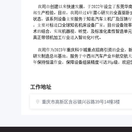
司创建快速展设立东莞华
产检验目司潜研全直驱卧式五
状态该系列设备服务知名汽车机厂及压铸
标口全球知名机床设备厂目设备效率
术结合机器视听觉及标准化柔性智造单元
真正带领机加工业入智化代
司重庆科城重点招商引资企业
研制造总基服务西汽车产业航空航
保持恒温业保障设备组装精度达μ级欢迎
工作地址
重庆市高新区含谷镇兴谷路39号14幢3楼