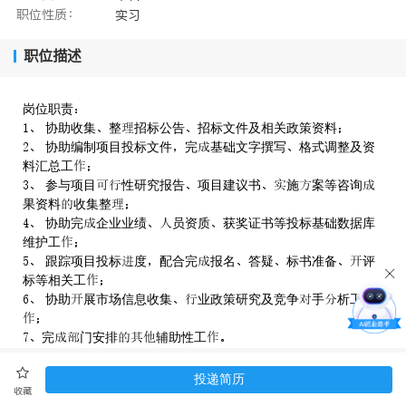
职位性质：
实习
职位描述
岗位职责
 协助收集整招标公告招标文件及相关政策资料
 协助编制项目投标文件完基础文字撰写格式调整及资
料汇总工
 参与项目性研究报告项目建议书施案等咨询
果资料收集整
 协助完企业业绩员资质获奖证书等投标基础数据库
维护工
 跟踪项目投标度配合完报名答疑标书准备评
标等相关工
 协助展市场信息收集业政策研究及竞争手析工

完门安排辅助性工
岗位求
 科及历读工程管工程造价土木工程建
投递简历
收藏
筑城市规划工程管等相关专业优先