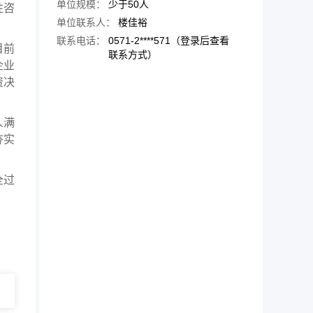
单位规模：
少于50人
性咨
单位联系人：
楼佳裕
联系电话：
0571-2****571（登录后查看
目前
联系方式）
企业
资决
人满
夯实
全过