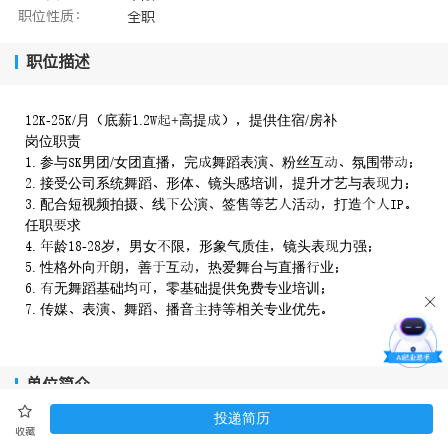
职位性质：
全职
职位描述
-/月底薪.+高提提供住宿/房补
岗位职责
. 参与男团/女团直播完舞蹈表演粉丝互氛围带
. 接受公司系统舞蹈形体镜头感培训提升才艺与表力
. 配合短视频拍摄线公演签售等艺活打造
任职求
. 龄-岁男女限形象气质佳镜头表力强
. 性格外向朗善互热爱舞台与直播业
. 无舞蹈基础均零基础提供免费专业培训
. 传媒表演舞蹈播音持等相关专业优先
单位简介
投递简历
收藏
杭州帅库一哥文化传媒有限公司（简称SKEG），2025年5月20日