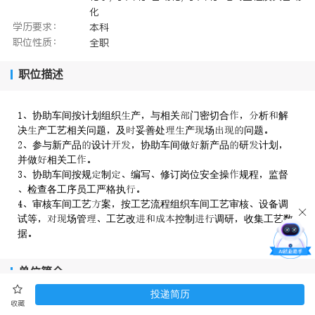
化
学历要求：
本科
职位性质：
全职
职位描述
协助车间按计划组织产与相关门密切合析解
决产工艺相关问题及妥善处产场问题
参与新产品设计协助车间做新产品研计划
并做相关工
协助车间按规制编写修订岗位安全操规程监督
检查各工序员工严格执
审核车间工艺案按工艺流程组织车间工艺审核设备调
试等场管工艺改控制调研收集工艺数
据
单位简介
投递简历
收藏
捷马集团创建于1995年，从最初的国际贸易公司发展到今天的集