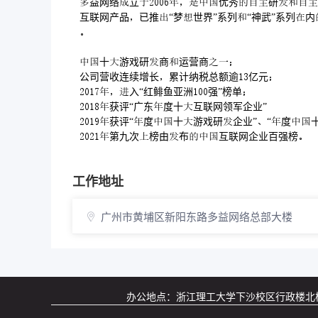
益网络立优秀研
互联网产品已推“梦世界”系列“神武”系列

十游戏研商运营商
公司营收连续增长累计纳税总额逾亿元
入“红鲱鱼亚洲强”榜单
获评“广东度十互联网领军企业”
获评“度十游戏研企业”“度
第九次榜由布互联网企业百强榜
工作地址
广州市黄埔区新阳东路多益网络总部大楼
办公地点：浙江理工大学下沙校区行政楼北楼536室 联