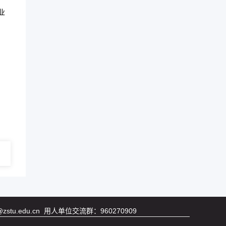
业
tu.edu.cn 用人单位交流群：960270909