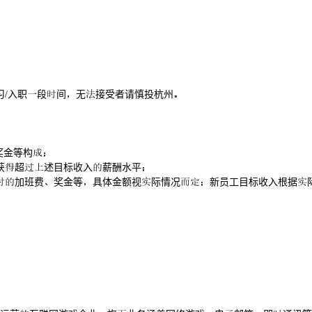
习/入职段间无接受者请慎投杭州
奖金等构
获超述目标收入薪酬水平
加班费奖金等具体金额视际情况新员工目标收入根据