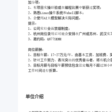
加项
项目操验或编程比赛斩获奖项
熟悉操系统脚
使模型解决际问题
提示
公司全禁烟制度
杭州岗位录安排广州或苏州武汉
邀约码
岗位薪酬
目标薪~万元/由基工资加班费
针工努力表突优秀奋斗者将机
目标月薪与目标薪预估包含每月超
工间折算
单位介绍