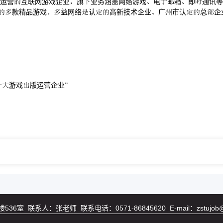
运营互联网游戏企业旗业务涵盖网络游戏电邮箱即通讯等
内款精品游戏益网络认高新技术企业广州市认总企
十游戏版运营企业”
系人：张老师 联系电话：0571-86845620 E-mail：zstujob@zs