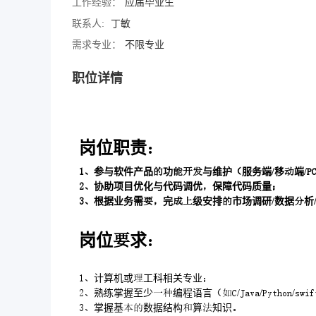
工作经验：
应届毕业生
联系人:
丁敏
需求专业：
不限专业
职位详情
岗位职责
参与软件产品功与维护服务端/移端/
协助项目优化与代码调优保障代码质量
根据业务需完级安排市场调研/数据析
岗位求
计算机或工科相关专业
熟练掌握至少编程语言///
掌握基数据结构算知识