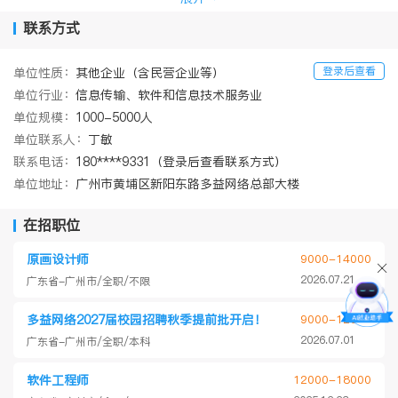
版运营企业”
2021年第九次上榜由发布的中国互联网企业百强榜。
联系方式
登录后查看
单位性质：
其他企业（含民营企业等）
单位行业：
信息传输、软件和信息技术服务业
单位规模：
1000-5000人
单位联系人：
丁敏
联系电话：
180****9331（登录后查看联系方式）
单位地址：
广州市黄埔区新阳东路多益网络总部大楼
在招职位
原画设计师
9000-14000
2026.07.21
广东省-广州市/全职/不限
多益网络2027届校园招聘秋季提前批开启！
9000-12000
2026.07.01
广东省-广州市/全职/本科
软件工程师
12000-18000