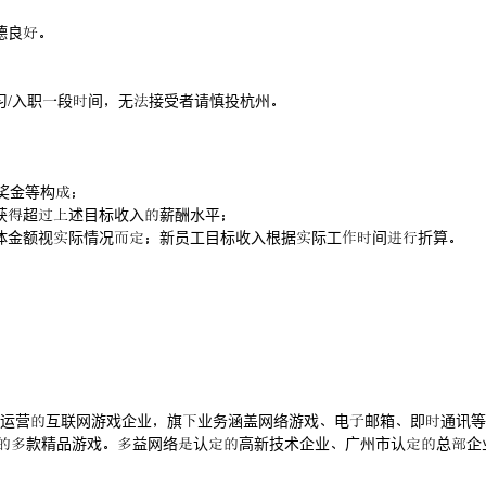
德良
习/入职段间无接受者请慎投杭州
奖金等构
获超述目标收入薪酬水平
体金额视际情况新员工目标收入根据际工间折算
运营互联网游戏企业旗业务涵盖网络游戏电邮箱即通讯等
内款精品游戏益网络认高新技术企业广州市认总企