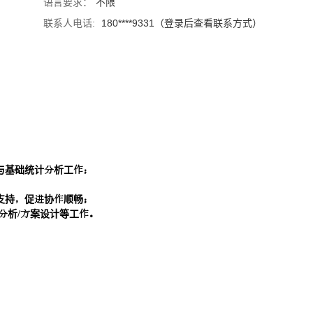
语言要求：
不限
联系人电话:
180****9331（登录后查看联系方式）
与基础统计析工
支持促协顺畅
析/案设计等工