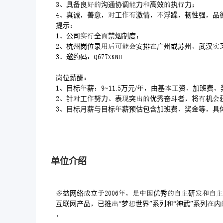
具备良沟通协调力高效执力
真诚善意工激情浮躁韧性强品
提示
公司全禁烟制度
杭州岗位录安排广州或苏州武汉
邀约码
岗位薪酬
目标薪~.万元/由基工资加班费
针工努力表突优秀奋斗者将机
目标月薪与目标薪预估包含加班费奖金等具
单位介绍
益网络立优秀研
互联网产品已推“梦世界”系列“神武”系列
