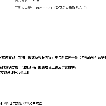
语言要求：
不限
联系人电话:
180****9331（登录后查看联系方式）
写宣传文案攻略图文及视频内容参与新媒体平台包括直播营销
品营销案与创意活跟项目线及运营维护
/案设计等工

基础内容策划力文字功底