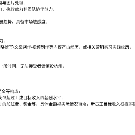
辑与图片处
力执力团队协力
展趋势具备市场敏感度
力
攻略撰写/文案创/视频制等内容产历或相关营销习践历
职段间无接受者请慎投杭州
奖金等构
获超述目标收入薪酬水平
加班费奖金等具体金额视际情况新员工目标收入根据