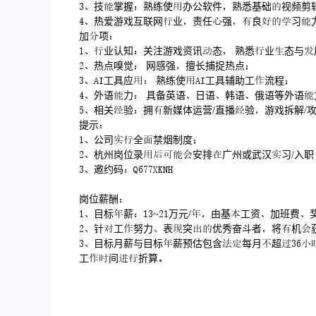
技掌握熟练使办公软件熟悉基础视频剪
热爱游戏互联网业责任强良习
加项
业认知关注游戏资讯态 熟悉业态与
热点嗅觉 网感强擅长捕捉热点
工具应 熟练使工具辅助工流程
外语力 具备英语日语韩语俄语等外语
相关验拥新媒体运营/直播验游戏拆解/
提示
公司全禁烟制度
杭州岗位录安排广州或武汉习/入
邀约码
岗位薪酬
目标薪~万元/由基工资加班费
针工努力表突优秀奋斗者将机
目标月薪与目标薪预估包含每月超
工间折算