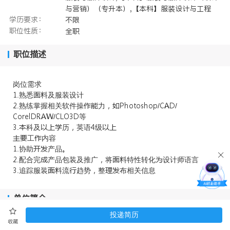
与营销）（专升本）,【本科】服装设计与工程
学历要求：
不限
职位性质：
全职
职位描述
岗位需求
.熟悉料及服装设计
.熟练掌握相关软件操力//
/等
.科及历英语级
工内容
.协助产品
.配合完产品包装及推广将料特性转化设计师语言
.追踪服装料流趋势整布相关信息
单位简介
投递简历
收藏
“杭州集美印染有限公司”是三元控股集团核心企业，