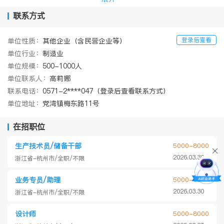
福利待遇：
免费住宿，餐补话补
联系方式
享有五险，年终激励、节日福利
多元化培训，广阔的晋升通道
登录后查看
单位性质：
其他企业（含民营企业等）
丰富的集团活动，环境优美的健身房
单位行业：
制造业
单位规模：
500-1000人
单位联系人：
高莉娜
联系电话：
0571-2****047（登录后查看联系方式）
单位地址：
党湾镇梅东路11号
在招职位
生产技术员/储备干部
5000-8000
2026.03.30
浙江省-杭州市/全职/不限
业务专员/助理
5000-7000
2026.03.30
浙江省-杭州市/全职/不限
设计师
5000-8000