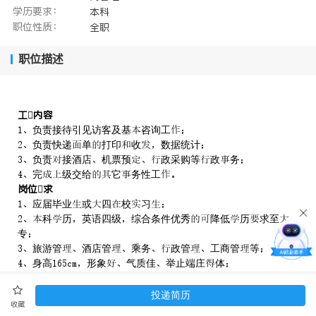
学历要求：
本科
职位性质：
全职
职位描述
工内容
负责接待引见访客及基咨询工
负责快递单打印收数据统计
负责接酒店机票预政采购等政务
完级交给它务性工
岗位求
应届毕业或四校习
科历英语四级综合条件优秀降低历求至
专
旅游管酒店管乘务政管工商管等
身高形象气质佳举止端庄体
熟练操计算机办公软件习力
擅长际交往沟通责任强具良敬业精神
投递简历
收藏