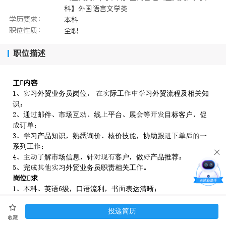
科】外国语言文学类
学历要求：
本科
职位性质：
全职
职位描述
工内容
习外贸业务员岗位 际工习外贸流程及相关知
识
通邮件市场互线平台展等目标客户促
订单
习产品知识熟悉询价核价技协助跟单
系列工
解市场信息针客户做产品推荐
完习外贸业务员职责相关工
岗位求
科英语级口语流利书表达清晰
性格朗取够与客户顺畅交流
责任感良沟通团队合意识
投递简历
收藏
目标明确志外贸业愿意付足够间历