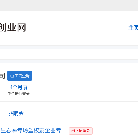
主
司
工商查询
4个月前
单位最近登录
招聘会
“浙理有约 共创未来”服装学院2026届毕业生春季专场暨校友企业专场招聘会
线下招聘会