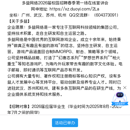
多益网络2026届校园招聘春季第一场在线宣讲会
网申地址: https://xz.duoyi.com/2La
坐标：广州、武汉、苏州、杭州 QQ交流群：（604373091）
【关于多益】
企业愿景：多益网络是一家专注于互联网科技领域的集团公司，
坚持技术积累，走自主研发和自主运营之路。
多益网络是中国优秀的互联网游戏企业。成立十余年来，始终秉
持“做真正有趣且有益的游戏”的信念，坚持自主研发、自主运
营。 游戏产品涵盖回合制MMORPG、射击、策略等多个领域。
公司坚持精品战略，打造了“幻唐志系列”“梦想世界系列”“枪火
重生”等知名游戏IP，为海内外玩家带去有趣的数字文化体验。电
子邮箱、即时通讯等互联网产品亦有开发。
公司拥有大量专利、著作权和注册商标等核心知识产权，设有多
益人才发展中心等支持平台，驱动创新及培养专业人才。同时已
进驻武汉、苏州和杭州，建有多条互联网产品的在研生产线，为
企业提供系统支持和技术服务。
【招聘对象】2026届应届毕业生（毕业时间为2025年8月-2026
年7月之间的同学）
* 若网申时系统提示切换投递渠道，请以系统指引为准。
活动已举办