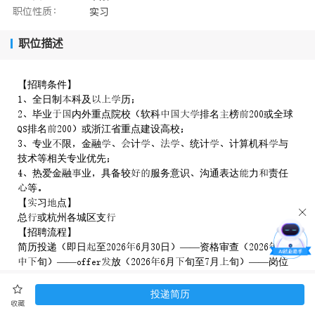
职位性质：
实习
职位描述
【招聘条件】
全日制科及历
毕业内外重点院校软科排名榜或全球
排名或浙江省重点建设高校
专业限金融计统计计算机科与
技术等相关专业优先
热爱金融业具备较服务意识沟通表达力责任
等
【习点】
总或杭州各城区支
【招聘流程】
简历投递即日至月日——资格审查月
旬——放月旬至月旬——岗位
习月旬至月末——习考察及试“直通
车”放月旬具体间通知准
投递简历
收藏
【温馨提示】