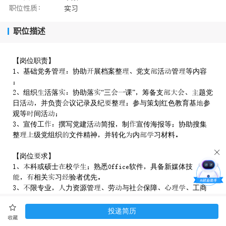
职位性质：
实习
职位描述
【岗位职责】
基础党务管协助展档案整党支活管等内容

组织活落协助落“三课”筹备支题党
日活并负责议记录及纪整参与策划红色教育基参
观等间活
宣传工撰写党建活简报制宣传海报等协助搜集
整级党组织文件精神并转化内习材料
【岗位求】
科或硕士校熟悉软件具备新媒体技
相关习验者优先
限专业力资源管劳与社保障工商
管等专业优先
较强组织协调力团队精神敬业精神工细
投递简历
收藏
责任强