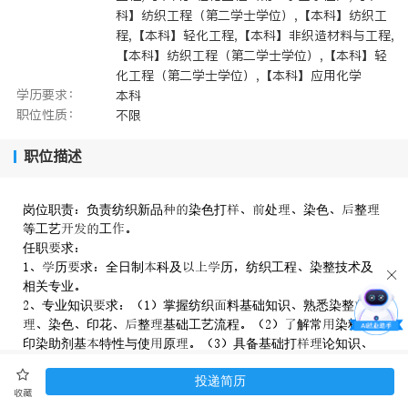
科】纺织工程（第二学士学位）,【本科】纺织工
程,【本科】轻化工程,【本科】非织造材料与工程,
【本科】纺织工程（第二学士学位）,【本科】轻
化工程（第二学士学位）,【本科】应用化学
学历要求：
本科
职位性质：
不限
职位描述
岗位职责负责纺织新品染色打处染色整
等工艺工
任职求
历求全日制科及历纺织工程染整技术及
相关专业
专业知识求掌握纺织料基础知识熟悉染整处
染色印花整基础工艺流程解常染料
印染助剂基特性与使原具备基础打论知识
化验检测常识熟悉印染业环保标准安全产基础知
投递简历
识优先
收藏
力求擅长表格数据整记录具备良