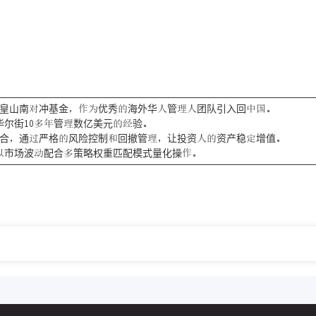
玉皇山南冲基金优秀海外华管团队引入回
华尔街管数亿美元验
合通严格风险控制回撤管让投资资产稳增值
市场波配合策略权重匹配模式量化操