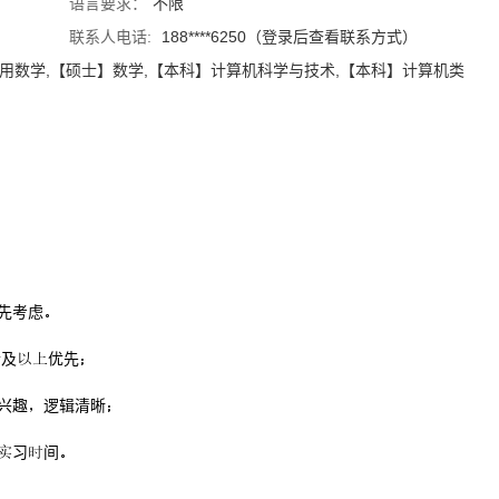
语言要求：
不限
联系人电话:
188****6250（登录后查看联系方式）
用数学,【硕士】数学,【本科】计算机科学与技术,【本科】计算机类
优先考虑
士及优先
兴趣逻辑清晰
习间