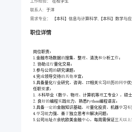
工作经验：
在校学生
联系人:
于洋
需求专业：
【本科】信息与计算科学,【本科】数学与应
职位详情
岗位职责
.金融市场数据搜集整清洗析工
. 协助量化交易
.参与公司研究课题
.完领导交待宜
.具备量化业研究咨询相关习历
任职求
. 科毕业数物计算机等工专业硕
. 良编程践力熟悉编程语言
.具备金融知识基础量化投资机器习
.习力强善独立思考解决问题
.公司址余杭欧美金融每周需保证三