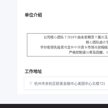
单位介绍
公司核团队由永安期货属
核团队由
华尔街领先投资念资市场状相结
严格控制波率及回撤
工作地址
杭州市余杭区欧美金融中心美国中心北楼721