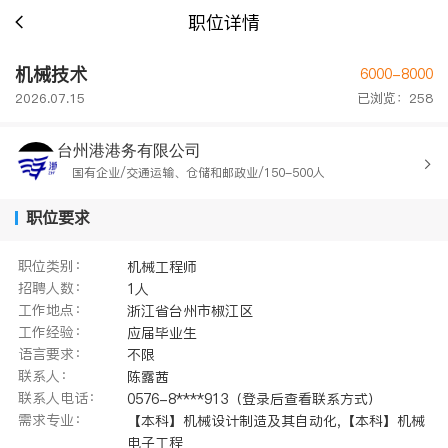
职位详情
机械技术
6000-8000
2026.07.15
已浏览：258
台州港港务有限公司
国有企业/交通运输、仓储和邮政业/150-500人
职位要求
职位类别：
机械工程师
招聘人数：
1人
工作地点：
浙江省台州市椒江区
工作经验：
应届毕业生
语言要求：
不限
联系人：
陈露茜
联系人电话：
0576-8****913（登录后查看联系方式）
需求专业：
【本科】机械设计制造及其自动化,【本科】机械
电子工程