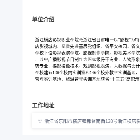
单位介绍
浙江横店影视职业院浙江省目唯“影视”
店影视城内省先基层党组织省平安校园省文
校设影视表演院影视制院影视美术院
广播影视节目制级骨干专业物形象
势专业摄影摄像技术戏剧影视表演数据与
校建校内训室校外教训基
管训基旅游管训基获省“十三五”高职
工作地址
浙江省东阳市横店镇都督南街138号浙江横店