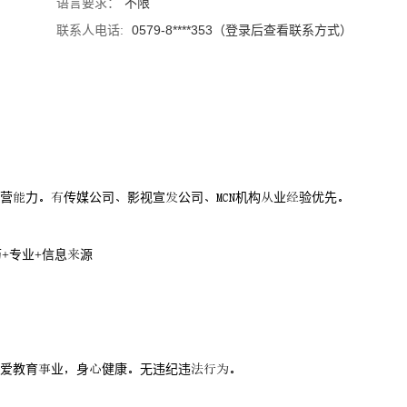
语言要求：
不限
联系人电话:
0579-8****353（登录后查看联系方式）
营力传媒公司影视宣公司机构业验优先
+专业+信息源
爱教育业身健康无违纪违