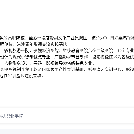
特色高职院校坐落横店影视文化产业集聚区被誉“莱坞”
明单位港澳青影视交流践基
影视旅游院影视济院继续教育院六二级院专业
设计代徒制试点专业广播影视节目制摄影摄像技术省级优
计物形象设计导游影视编导省级特色专业
影视制梦工场级产性训基影视演艺训影视
示范性训基建设立项
影视职业学院