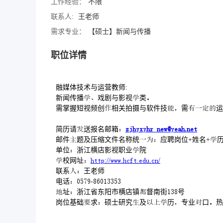
工作经验：
不限
联系人:
王老师
需求专业：
【硕士】新闻与传播
职位详情
融媒体技术与运营教师:
新闻传播戏剧与影视类
需掌握短视频创相关拍摄与软件技需运
简历请送报名邮箱
_.
邮件题及压缩文件名称统应聘岗位+姓名+历
单位浙江横店影视职业院
校网址
://.../
联系王老师
电话-
址浙江省东阳市横店镇督南街号
岗位基础求硕士研究及历专业口热