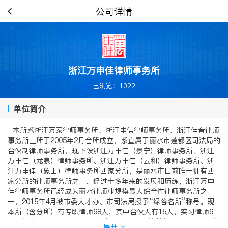
公司详情
浙江万申佳律师事务所
已浏览：1022
单位简介
本所系浙江万泰律师事务所、浙江申信律师事务所、浙江佳音律师
事务所三所于2005年2月合所成立，系直属于丽水市莲都区司法局的
合伙制律师事务所，现下设浙江万申佳（景宁）律师事务所、浙江
万申佳（龙泉）律师事务所、浙江万申佳（云和）律师事务所、浙
江万申佳（象山）律师事务所四家分所，是丽水市目前唯一拥有四
家分所的律师事务所之一。经过十多年来的发展和历练，浙江万申
佳律师事务所已经成为丽水律师业规模最大综合性律师事务所之
一，2015年4月被市委人才办、市司法局授予“绿谷名所”称号。现
本所（含分所）有专职律师68人，其中合伙人有15人，实习律师6
人、行政工作人员6人（律师分部情况：丽水总所专职律师35人，兼
展开