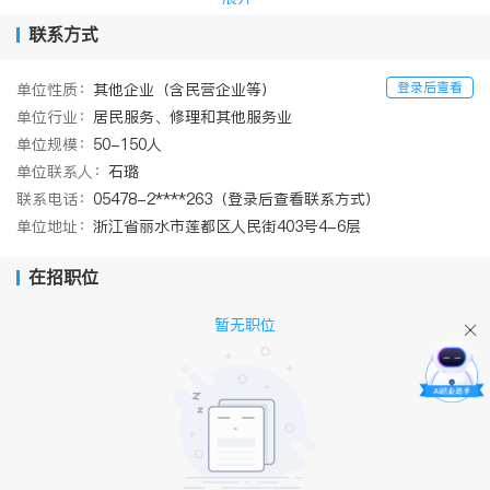
职律师1人，景宁分所专职律师12人，龙泉分所专职律师4人，象山
分所专职律师7人，云和分所专职律师7人）。本所拥有优秀的执业
联系方式
律师团队，其中大部分具有法学本科以上学历，拥有在法院等司法
系统、政府部门、企业、大学及研究机构等工作的丰富经验，是本
登录后查看
单位性质：
其他企业（含民营企业等）
事务所拥有高度执业能力的重要源泉。
单位行业：
居民服务、修理和其他服务业
本所业务涉及刑事、民商事、金融与证券、建筑与房地产、知识产
权、残疾人及青少年维权、公司法律顾问等十余个专业领域。通过
单位规模：
50-150人
加强管理与改革调整专业结构，已建成了专业分工精细、整体规范
单位联系人：
石璐
的综合性律师事务所。本所曾先后成功办理涉及刑事、民商事、经
联系电话：
05478-2****263（登录后查看联系方式）
济等各类诉讼案，最大程度为当事人挽回、减少、避免经济损失。
单位地址：
浙江省丽水市莲都区人民街403号4-6层
本所还为数家各类大中小型企业、公司以及政府机关、事业单位、
人民团体担任常年法律顾问，在当地享有较高的知名度和声誉。
为了更好地提供法律服务，本所还专门成立了金融法律服务团队，
在招职位
为金融机构提供专业性、团队性、高效性的法律服务，客户包括中
国建设银行、温州银行、浦发银行、中信银行等。除此之外，本所
暂无职位
还设有许多专业项目团队，提供各项专业性法律服务，如投融资团
队、破产团队、婚姻家事团队、交通事故人损团队等。
十年磨砺，再创辉煌。今天的业绩，不是终点，而是续写未来辉煌
的起点，掌声和鲜花将激励万申佳律所踏上新的征程。本所将继续
以维护司法公正为宗旨，以达诚申信、万事泰然、佳音如期作为服
务精神，以诚信、优质、高效法律服务为目的，殚精竭虑勇担道
义、依法维权再创辉煌！