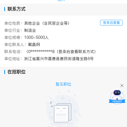
的家装体验，与消费者一起定制美好生活。
索菲亚家居（浙江）有限公司位于浙江省嘉兴市嘉善县，是索菲亚
联系方式
家居股份有限公司在华东地区的全资子公司，成立于2012 年10 月1
1 日，注册资本5.95 亿元人民币，配置了世界水平的进口家具生产
登录后查看
单位性质：
其他企业（含民营企业等）
设备。为了进一步提高产能，公司股东大会批准索菲亚家居（浙
单位行业：
制造业
江）有限公司进行华东生产基地产能扩建计划，实施华东生产基地
三期投资计划。
单位规模：
1000-5000人
单位联系人：
戴晶炯
联系电话：
（0***********8（登录后查看联系方式）
单位地址：
浙江省嘉兴市嘉善县惠民街道隆全路6号
在招职位
暂无职位