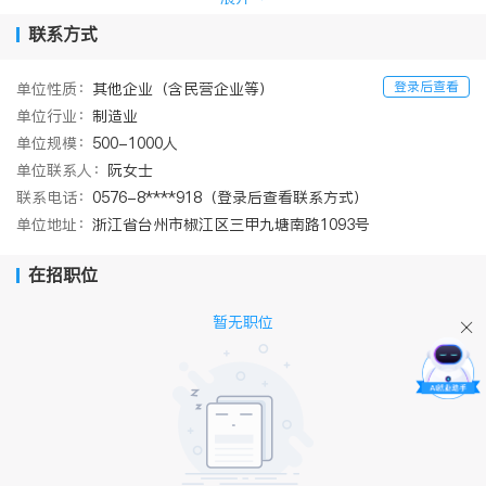
有员工600余人，中、高级职称技术人员100余人，教授级高工5
人，另聘请对口科研院所教授及高级设备主管为技术顾问12人。公
联系方式
司建有省级企业技术中心、省级企业研究院，省级博士后工作站，
先后与中科院、浙江大学、浙江工业大学、同济大学、北京化工大
登录后查看
单位性质：
其他企业（含民营企业等）
学等科研院所及重点高校进行了科技项目合作，与浙江工业大学成
单位行业：
制造业
立了“绿色过程装备技术应用研究院”，并成为浙江工业大学机械工
程专业学位研究生联合培养基地。目前拥有自主知识产权100多项，
单位规模：
500-1000人
其中发明专利25项。
单位联系人：
阮女士
公司持续投入资金，用于先进生产设施、检测设备的添置和更
联系电话：
0576-8****918（登录后查看联系方式）
新，实现了企业转型发展和装备现代化，产品符合GMP认证要求。
单位地址：
浙江省台州市椒江区三甲九塘南路1093号
具备生产超长、超大件的硬件基础。目前公司拥有国内外客户500余
家，在江苏滨海、浙江上虞、江西乐平、湖南岳阳、上海、广东深
圳、重庆等地设立办事处，部分产品直接出口。另设立多支专业售
在招职位
后服务队伍，以更快的速度、更便捷的服务为客户解决生产中的问
题，急客户之所急，已在国内外客户中赢得良好信誉。
暂无职位
二十多年来，我公司秉承“诚信、敬业、求精、创新”的企业精
神和“诚信立企、质量强企、人才兴企”的精益管理发展理念，真诚
与您携手并进，共创医化设备新天地！