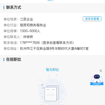
多年来，中汇遵循“正直诚信、专注品质、团队协作”的核心价值
观，践行“创造员工成长空间，协助客户提升价值”的使命，在发展
联系方式
的道路上积极探索不断进取。如今，中汇更加成熟稳健，竭诚为客
户提供最优质的专业服务。
登录后查看
单位性质：
三资企业
愿景：成为中国最具品牌影响力的综合性专业服务机构
单位行业：
租赁和商务服务业
使命：创造员工成长空间，协助客户提升价值
核心价值观：
单位规模：
1000-5000人
正直远见 我们恪守职业道德， 力求长远发展
单位联系人：
仲崇娇
专注品质 我们追求专业品牌， 注重服务质量
联系电话：
178****7606（登录后查看联系方式）
团队协作 我们倡导团队精神， 凝聚集体智慧
单位地址：
杭州市江干区新业路8号华联时代大厦A幢601室
在招职位
暂无职位