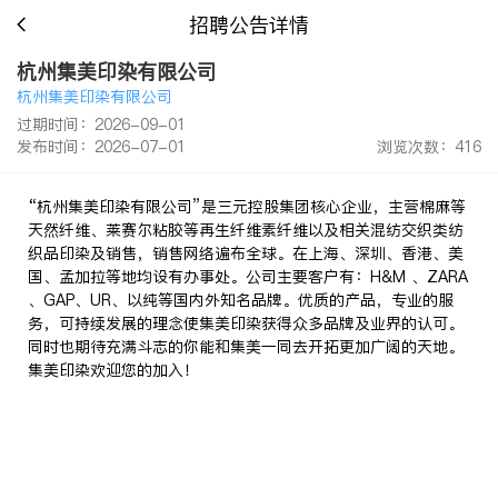
招聘公告详情
杭州集美印染有限公司
杭州集美印染有限公司
过期时间：2026-09-01
发布时间：2026-07-01
浏览次数：416
“杭州集美印染有限公司”是三元控股集团核心企业，主营棉麻等
天然纤维、莱赛尔粘胶等再生纤维素纤维以及相关混纺交织类纺
织品印染及销售，销售网络遍布全球。在上海、深圳、香港、美
国、孟加拉等地均设有办事处。公司主要客户有：H&M 、ZARA
、GAP、UR、以纯等国内外知名品牌。优质的产品，专业的服
务，可持续发展的理念使集美印染获得众多品牌及业界的认可。
同时也期待充满斗志的你能和集美一同去开拓更加广阔的天地。
集美印染欢迎您的加入！