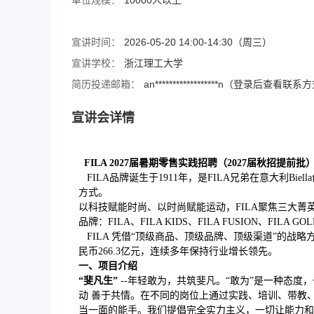
单位规模：
10000人以上
宣讲时间：
2026-05-20 14:00-14:30（周三）
宣讲学校：
浙江理工大学
简历投递邮箱：
an******************n（登录后查看联系
宣讲会详情
FILA 2027
届暑期零售实践招聘（2027届秋招提前批
FILA品牌诞生于1911年，是FILA兄弟在意大利B
方式。
以科技赋能时尚、以时尚赋能运动，FILA聚焦三大菁
品牌：FILA、FILA KIDS、FILA FUSION、FILA GO
FILA 凭借“顶级商品、顶级品牌、顶级渠道”的战略
民币266.3亿元，连续多年保持行业增长领先。
一、项目介绍
“斐凡生”
--年轻敢为，共筑斐凡。“敢为”是一种态度
动 善于共情。在不同的岗位上通过实践、培训、带教
当一面的能手。我们提倡完全实力主义，一切让能力和