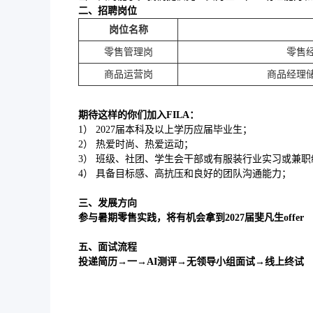
二、招聘岗位
岗位名称
零售管理岗
零售
商品运营岗
商品经理
期待这样的你们加入FILA：
1） 2027届本科及以上学历应届毕业生；
2） 热爱时尚、热爱运动；
3） 班级、社团、学生会干部或有服装行业实习或兼职
4） 具备目标感、高抗压和良好的团队沟通能力；
三、发展方向
参与暑期零售实践，将有机会拿到2027届斐凡生offer
五、面试流程
投递简历→一→AI测评→无领导小组面试→线上终试