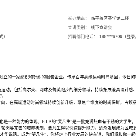
举办地点：
临平校区蚕学馆二楼
宣讲类别：
线下宣讲会
方式）
招聘部门电话：
188****6709
）
iella创立的一家纺织和针织的服装企业。传承百年高级运动时尚基因，今日
英运动，包括高尔夫、网球及菁英跑步的细分领域，持续拓展兼具设计感、
LF。
方向，在高端运动时尚领域持续创新升级，聚焦全维度的时尚保鲜，占领品牌高
，也是一种能力的体现。FILA的“斐凡生”是一批充满热血有干劲的大学生
、轮岗等完善的培养机制，斐凡生得以快速提升能力，逐渐发展成为区域
才华说话。成为“斐凡生”，你将走上行业发展的快车道，我们将和你一