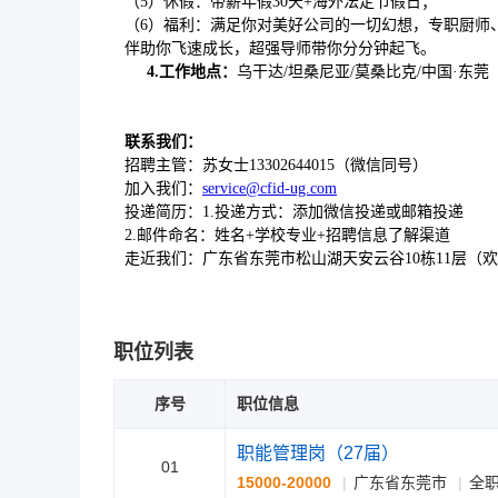
（5）休假：带薪年假30天+海外法定节假日；
（6）福利：满足你对美好公司的一切幻想，专职厨师
伴助你飞速成长，超强导师带你分分钟起飞。
4.
工作地点：
乌干达/坦桑尼亚/莫桑比克/中国·东莞
联系我们
：
招聘主管：苏女士13302644015（微信同号）
加入我们：
service@cfid-ug.com
投递简历：1.投递方式：添加微信投递或邮箱投递
2.邮件命名：姓名+学校专业+招聘信息了解渠道
走近我们：广东省东莞市松山湖天安云谷10栋11层（
职位列表
序号
职位信息
职能管理岗（27届）
01
15000-20000
广东省东莞市
全