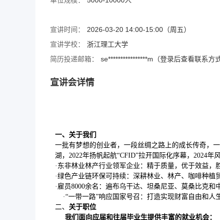
单位规模：
5000-10000人
宣讲时间：
2026-03-20 14:00-15:00（周五）
宣讲学校：
浙江理工大学
简历投递邮箱：
se****************m（登录后查看联系
宣讲会详情
一、
关于我们
一批有梦想的创业者，一段丝绸之路上的成长传奇，一家“
湖，2022年扬帆起航“CFID”拉开国际化序幕，202
·东非林业林产行业领军企业：精于质量，优于效益，
·绿色产业链环保可持续：深耕林业、林产、咖啡种植
·雇员8000余名：遍布乌干达、坦桑尼亚、莫桑比克和
·“一带一路”响应国家号召：打造实现财富自由和人
二、
关于职位
我们面向应届和往届毕业生提供丰富的就业机会：