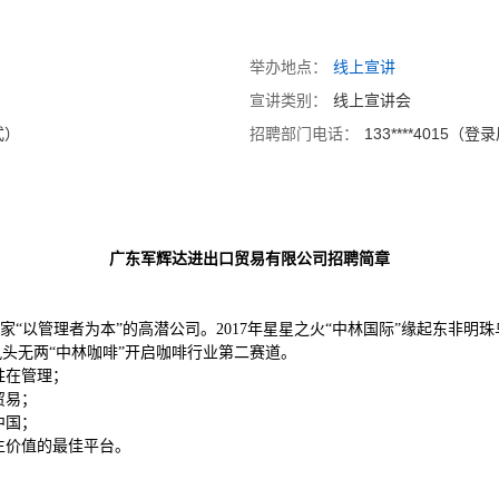
举办地点：
线上宣讲
宣讲类别：
线上宣讲会
方式）
招聘部门电话：
133****4015
广东军辉达进出口贸易有限公司
招聘简章
以管理者为本”的高潜公司。2017年星星之火“中林国际”缘起东非明珠乌
4年风头无两“中林咖啡”开启咖啡行业第二赛道。
胜在管理；
贸易；
中国；
生价值的最佳平台。