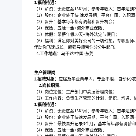
3.福利待遇
：
（1）薪资：无责底薪15K/月；参考年收入：首年达到20
（2）股份：企业处于快 速发展期，平台广阔，入职
（3）晋升：基本每年都有调薪和晋升机会；
（4）保险：五险一金+海外商业保险；
（5）休假：带薪年假30天+海外法定节假日；
（6）福利：满足你对美好公司的一切幻想，专职厨师
伴助你飞速成长，超强导师带你分分钟起飞。
4.
工作地点：
乌干达/中国·东莞
生产管理岗
1.
招聘对象：
应届及毕业两年内，专业不限，自动化/农
2
.
岗位职责:
（1）岗位定位：生产部门中高层管理岗位；
（2）工作内容：负责生产管理的计划、组织、沟通、
3.福利待遇
：
（1）薪资：无责底薪15K/月；参考年收入：首年达到20
（2）股份：企业处于快速发展期，平台广阔，入职满
（3）晋升：最快晋升记录3个月，基本每年都有调薪
（4）保险：五险一金+海外商业保险；