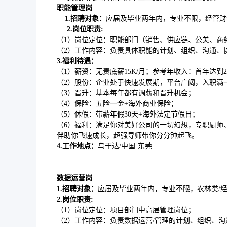
职能管理岗
1.
招聘对象：
应届及毕业两年内，专业不限，经管财
2
.岗位
职责:
（1）岗位定位：职能部门（销售、供应链、公关、商
（2）工作内容：负责具体职能的计划、组织、沟通、
3.福利待遇
：
（1）薪资：无责底薪15K/月；参考年收入：首年达到20
（2）股份：企业处于快速发展期，平台广阔，入职满
（3）晋升：基本每年都有调薪和晋升机会；
（4）保险：五险一金+海外商业保险；
（5）休假：带薪年假30天+海外法定节假日；
（6）福利：满足你对美好公司的一切幻想，专职厨师
伴助你飞速成长，超强导师带你分分钟起飞。
4.
工作地点：
乌干达/中国·东莞
数据运营岗
1.
招聘对象：
应届及毕业两年内，专业不限，农林类/经
2
.岗
位职责:
（1）岗位定位：项目部门中高层管理岗位；
（2）工作内容：负责数据运营/管理的计划、组织、