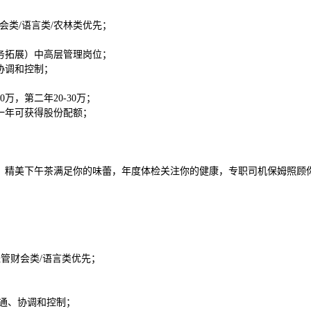
会类/语言类/农林类优先；
务拓展）中高层管理岗位；
协调和控制；
万，第二年20-30万；
一年可获得股份配额；
、精美下午茶满足你的味蕾，年度体检关注你的健康，专职司机保姆照顾
管财会类/语言类优先；
沟通、协调和控制；