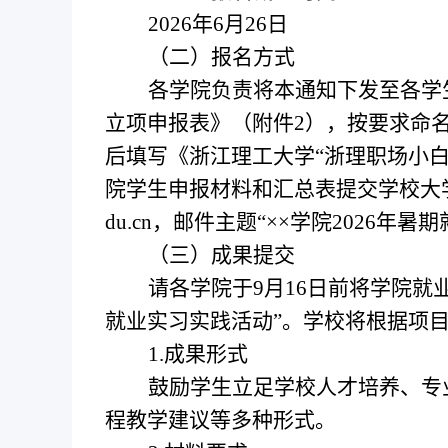
2026
年
6月2
6
日
（二）报名方式
各学院负责将本通知下发至各学
立项申报表》（附件
2），按要求命
后填写《浙江理工大学
“
浙理职场小
院学生申报材料和汇总表提交
学校大
du.cn，邮件主题
“××
学院
2026
年暑期
（三）成果提交
请各学院于
9月
16
日前将学院就
就业实习实践活动
”
。学校将根据项
1.成果形式
鼓励学生立足学校人才培养、专
程教学建议等多种形式。