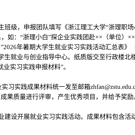
生班级，申报团队填写《浙江理工大学
“
浙理职场
名，如：
“
浙理小白
”
探企业实践团赴
××
（单位）
××
白
”
2026
年暑期大学生就业实习实践活动汇总表》
学生
就业与创业指导中心。纸质版交至行政楼北
就业实习实践申报材料
”
。
业实习实践成果材料统一发至邮箱
zhfan
@zstu.e
目成果质量进行评审，产生优秀项目，并给予奖励
业建设开展就业实习实践活动。成果材料包含活