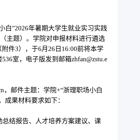
小白
”
2026
年暑期大学生就业实习实践
（主题）。学院对申报材料进行遴选
（附件
3），于6月2
6
日
16:00前将本学
楼
53
6
室，电子版发到邮箱
zhfan
@zstu.e
du.cn，邮件主题：学院+
“
浙理职场小白
。成果材料要求如下：
动总结报告、人才培养方案建议、课