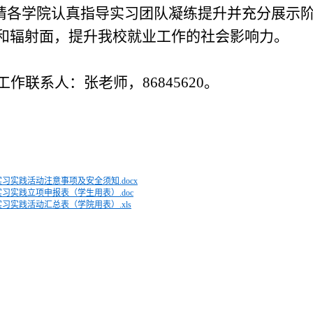
请各学院认真指导实习团队凝练提升并充分展示
和辐射面，提升我校就业工作的社会影响力。
工作联系人：
张老师
，
8684
5620
。
习实践活动注意事项及安全须知.docx
实习实践立项申报表（学生用表）.doc
习实践活动汇总表（学院用表）.xls