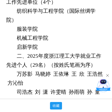
工作先进单位（
4
个）
纺织科学与工程学院（国际丝绸学
院）
服装学院
机械工程学院
启新学院
二、
202
5
年度浙江理工大学就业工作
先进个人（
29
名）（按姓氏笔画为序）
万苏影
马晓婷
王依琳
王
欣
王浩然
方沁怡
司浩杰
刘
潇
许雯晴
孙雨萌
孙
童
李志广
收藏
李
想
吴
硕
张云宇
张兴枝
陈颖子