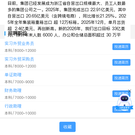
目前，集团已经发展成为浙江省自营出口规模最大、员工人数最
多的集团公司之一。2025年，集团完成出口 22.91亿美元，其中
自营出口 20.65亿美元（含跨境电商），同比增长21.25%。202
5年全年集装箱重箱出口 超 12万标箱。2025年12月，单月出货
超 2.4亿美元，再创新高。新的2026年，我们出口目标 33亿美
招聘职位
元，预计年末人数 6000 人，办公和仓储总面积超过 30 万平
方。
实习外贸业务员
投递简历
帮助西方客户在亚洲进行商品采购管理是集团一直以来的核心业
本科
8000-12000
务。我们服务的客户包括全球领先的大型零售客户、世界知名的
实习外贸采购员
品牌客户和全球 500 强的企业客户，也包括为一些海外中小零售
投递简历
本科
商、品牌商和进口商以及海外的电商公司、社媒网红 和 TIKTOK
8000-12000
上的直播卖家提供碎片化、柔性化的采购服务。在过去的二十二
单证助理
投递简历
年，集团已经与全球超过 200 个国家和地区的 20000+ 海外客
本科
7000-9000
户保持良好的合作关系，帮助客户提供数字化改造、市场调研、
财务助理
数据分析、产品研发和设计、采购服务和管理、包装设计、产品
投递简历
本科
7000-10000
检测和质量控制、国际物流协调、采购代理融资、售后等一系列
极致性价比的增值服务。2022 年，我们开始集中资源聚焦于业
行政助理
投递简历
务的数字化变革，大力发展跨境电商业务，并将这一方向定位为
本科
7000-10000
集团接下来十年唯一战略级的发展重心！我们希望不断提高直接
零售业务和直接企业采购业务在集团业务中的份额！
收藏
未来，计划用三年时间，即在 2028 年集团出口贸易和跨境电商