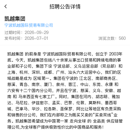
招聘公告详情
凯越集团
宁波凯越国际贸易有限公司
过期时间：2026-09-29
发布时间：2026-07-01
浏览次数：560
凯越集团 的前身是 宁波凯越国际贸易有限公司，创立于 2003年
底。今天，凯越集团包括八十余家从事出口贸易和跨境电商的事
业部和子公司，集团下设 宁波总部、义乌运营总部（双总部）和
上海、杭州、深圳、成都、广州、汕头六大运营中心，我们的区
域战略是成为 区域第一。集团在宁波的 江北区、南部商务区、
慈溪、青岛、南京、厦门、泉州、晋江、中山、东莞、永康 和
六安有十二个国内分公司，并且在宁波、慈溪、义乌、安徽、越
南 和 马来西亚有七家工厂。同时，集团在河内、胡志明、雅加
达、马尼拉、伊兹密尔、孟买、巴黎、伦敦、莫斯科、墨西哥
城、巴拿马、华沙、拉各斯、圣保罗、阿比让等地区有负责采购
和销售的分公司，我们在内部称之为既买又卖的“买卖双线”业
务。凯越集团希望成为中国第一家 走向全球 的 全品类 供应链管
理公司,为全球客户提供极致性价比的中国商品和服务！