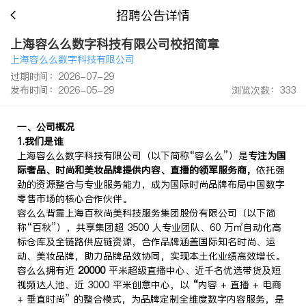
招聘公告详情
上海容么么数字科技有限公司校招简章
上海容么么数字科技有限公司
过期时间：2026-07-29
发布时间：2026-05-29
浏览次数：333
一、公司概况
1
.
我们是谁
上海容么么数字科技有限公司（以下简称“容么么”）是
专注为国
际奢品、时尚和美妆品牌提供内容、直播的领军服务商，
依托强
劲的资源整合与专业服务能力，成为国际时尚品牌布局中国数字
零售市场的核心合作伙伴。
容么么背靠上海百秋尚美科技服务集团股份有限公司（以下简
称“百秋”），共享集团超 3500 人专业团队、60 万㎡自动化高
标仓库及全链路供应链资源，合作品牌涵盖国际知名时尚、运
动、美妆品牌，助力品牌品效协同，实现本土化业绩高效增长。
容么么拥有近
2
0000
平米超级直播中心、近千名优选带货及短
视频达人池、近 3000 平米创意中心，以
“
内容 + 直播 + 电商
+ 垂直时尚” 的整合模式，为品牌定制全维度数字内容服务，是