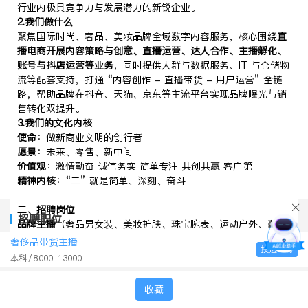
行业内极具竞争力与发展潜力的新锐企业。
2.我们做什么
聚焦国际时尚、奢品、美妆品牌全域数字内容服务，核心围绕
直
播电商开展内容策略与创意、直播运营、达人合作、主播孵化、
账号与抖店运营等业务
，同时提供人群与数据服务、IT 与仓储物
流等配套支持，打通 “内容创作 - 直播带货 - 用户运营” 全链
路，帮助品牌在抖音、天猫、京东等主流平台实现品牌曝光与销
售转化双提升。
3
.
我们的文化内核
使命
：做新商业文明的创行者
愿景
：未来、零售、新中间
价值观
：激情勤奋 诚信务实 简单专注 共创共赢 客户第一
精神内核
：“二” 就是简单、深刻、奋斗
二、招聘岗位
招聘职位
品牌主播
（奢品男女装、美妆护肤、珠宝腕表、运动户外、鞋履
箱包方向）
奢侈品带货主播
投递简历
工作职责：
本科
8000-13000
1.负责国际奢品、时尚、美妆品牌直播间直播工作，与观众高效
互动，演示产品特点、使用方法，专业解答观众咨询；
收藏
2.结合品牌调性与产品卖点进行直播推荐，引导观众下单，为观