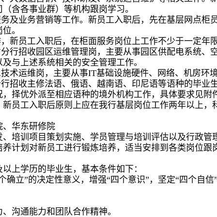
司（含各事业群）等机构跟岗学习。
服务及业务营销等工作。新员工入职后，先在基层网点柜
岗位。
作，新员工入职后，在柜面服务岗位上工作不少于一定年
省分行招收园区运维管理岗，主要从事园区供配电系统、
以及与上述系统相关的安全管理工作。
息技术运维岗，主要从事IT基础设施硬件、网络、机房环
分行招收主修法语、俄语、越南语、印尼语等语种的毕业
况，择优外派至相应语种的境外机构工作，具体要求见附
，新员工入职后原则上应在我行基层岗位工作两年以上，
院、华东研修院
发、培训项目策划实施、学员管理与培训评估以及行政管
培养计划对新员工进行锻炼培养，适当安排到各类岗位跟
及以上学历的毕业生，基本条件如下：
确立”的决定性意义，增强“四个意识”，坚定“四个自信
力、沟通能力和团队合作精神。