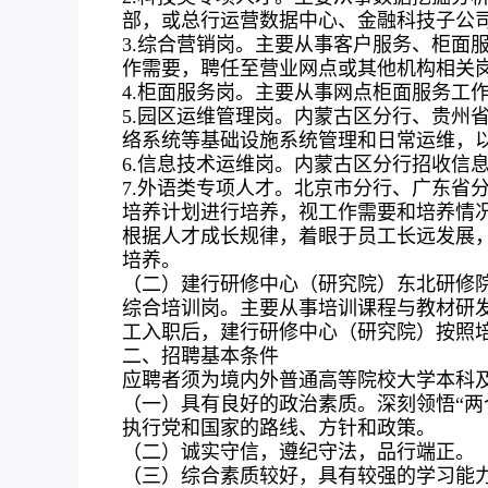
部，或总行运营数据中心、金融科技子公
3.综合营销岗。主要从事客户服务、柜面
作需要，聘任至营业网点或其他机构相关
4.柜面服务岗。主要从事网点柜面服务工
5.园区运维管理岗。内蒙古区分行、贵州
络系统等基础设施系统管理和日常运维，
6.信息技术运维岗。内蒙古区分行招收信
7.外语类专项人才。北京市分行、广东省
培养计划进行培养，视工作需要和培养情
根据人才成长规律，着眼于员工长远发展
培养。
（二）建行研修中心（研究院）东北研修
综合培训岗。主要从事培训课程与教材研
工入职后，建行研修中心（研究院）按照
二、招聘基本条件
应聘者须为境内外普通高等院校大学本科
（一）具有良好的政治素质。深刻领悟“两个
执行党和国家的路线、方针和政策。
（二）诚实守信，遵纪守法，品行端正。
（三）综合素质较好，具有较强的学习能