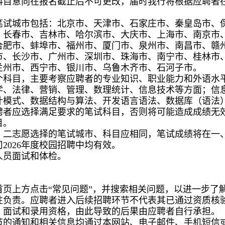
科目意向在报名截止后不可更改，届时我行将根据应聘者
，笔试城市包括：北京市、天津市、石家庄市、秦皇岛市、
、长春市、吉林市、哈尔滨市、大庆市、上海市、南京市
合肥市、蚌埠市、福州市、厦门市、泉州市、南昌市、赣
市、长沙市、广州市、深圳市、珠海市、南宁市、桂林市
兰州市、西宁市、银川市、乌鲁木齐市、石河子市。
个科目，主要考察应聘者的专业知识、职业能力和外语水
学、法律、营销、管理、数理统计、信息技术等方面；信
计模式、数据结构与算法、开发语言语法、数据库（语法
聘者应选择满足要求的笔试科目，否则将可能造成成绩无
目。
、二志愿选择的笔试城市、科目应相同，笔试成绩将在一
2026年度校园招聘中均有效。
人员面试和体检。
页上方点击“常见问题”，并搜索相关问题，以进一步了
性负责。应聘者进入后续招聘环节不代表其已通过资质核
、面试和录用资格，由此导致的后果由应聘者自行承担。
节的通知和相关信息均通过本网站、电子邮件、手机短信