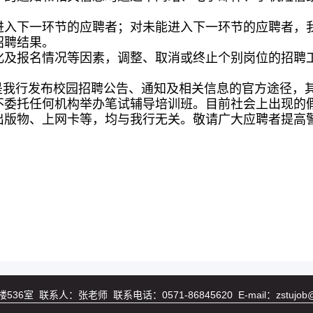
进入下一环节的应聘者；对未能进入下一环节的应聘者，
招聘结果。
化及报名情况等因素，调整、取消或终止个别岗位的招聘
是我行发布校园招聘公告、通知及相关信息的官方途径，
不委托任何机构举办笔试辅导培训班。目前社会上出现的
出版物、上网卡等，均与我行无关。敬请广大应聘者提高
系人：张老师 联系电话：0571-86845620 E-mail：zstujob@zs