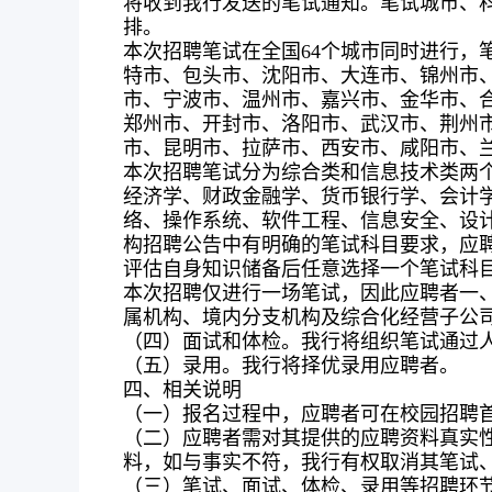
将收到我行发送的笔试通知。笔试城市、
排。
本次招聘笔试在全国64个城市同时进行
特市、包头市、沈阳市、大连市、锦州市
市、宁波市、温州市、嘉兴市、金华市、
郑州市、开封市、洛阳市、武汉市、荆州
市、昆明市、拉萨市、西安市、咸阳市、
本次招聘笔试分为综合类和信息技术类两
经济学、财政金融学、货币银行学、会计
络、操作系统、软件工程、信息安全、设
构招聘公告中有明确的笔试科目要求，应
评估自身知识储备后任意选择一个笔试科
本次招聘仅进行一场笔试，因此应聘者一
属机构、境内分支机构及综合化经营子公司
（四）面试和体检。我行将组织笔试通过
（五）录用。我行将择优录用应聘者。
四、相关说明
（一）报名过程中，应聘者可在校园招聘首
（二）应聘者需对其提供的应聘资料真实
料，如与事实不符，我行有权取消其笔试
（三）笔试、面试、体检、录用等招聘环