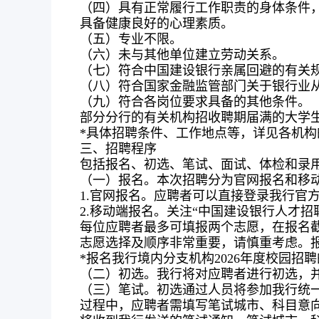
（四）具有正常履行工作职责的身体条件
具备健康良好的心理素质。
（五）专业不限。
（六）未与其他单位建立劳动关系。
（七）符合中国建设银行亲属回避的有关
（八）符合国家金融监管部门关于银行业
（九）符合各岗位要求具备的其他条件。
部分分行的有关机构招收聘期届满的大学生
*具体招聘条件、工作地点等，详见各机构
三、招聘程序
包括报名、初选、笔试、面试、体检和录
（一）报名。本次招聘分为官网报名和移
1.官网报名。应聘者可以直接登录我行官方网站“诚
2.移动端报名。关注“中国建设银行人才招
每位应聘者最多可填报两个志愿，在报名
志愿选择及顺序非常重要，请慎重考虑。报名
*报名我行境内分支机构2026年度校园招
（二）初选。我行将对应聘者进行初选，
（三）笔试。初选通过人员将参加我行统一
过程中，应聘者需填写笔试城市、科目意